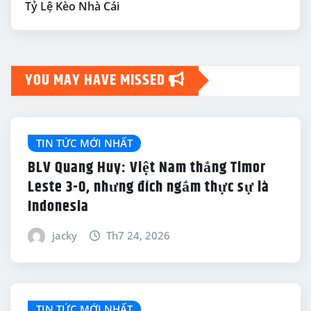
Tỷ Lệ Kèo Nhà Cái
YOU MAY HAVE MISSED
TIN TỨC MỚI NHẤT
BLV Quang Huy: Việt Nam thắng Timor
Leste 3-0, nhưng đích ngắm thực sự là
Indonesia
jacky
Th7 24, 2026
TIN TỨC MỚI NHẤT