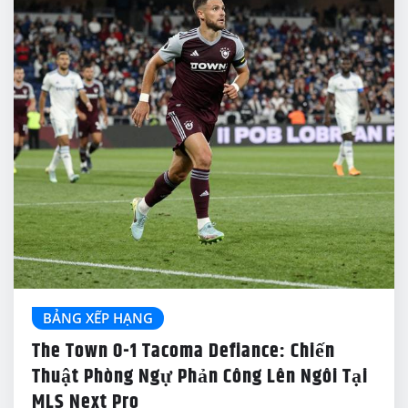
BẢNG XẾP HẠNG
The Town 0-1 Tacoma Defiance: Chiến
Thuật Phòng Ngự Phản Công Lên Ngôi Tại
MLS Next Pro