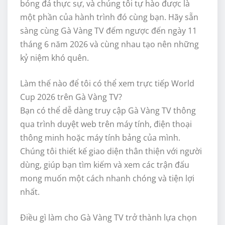
bóng đá thực sự, và chúng tôi tự hào được là
một phần của hành trình đó cùng bạn. Hãy sẵn
sàng cùng Gà Vàng TV đếm ngược đến ngày 11
tháng 6 năm 2026 và cùng nhau tạo nên những
kỷ niệm khó quên.
Làm thế nào để tôi có thể xem trực tiếp World
Cup 2026 trên Gà Vàng TV?
Bạn có thể dễ dàng truy cập Gà Vàng TV thông
qua trình duyệt web trên máy tính, điện thoại
thông minh hoặc máy tính bảng của mình.
Chúng tôi thiết kế giao diện thân thiện với người
dùng, giúp bạn tìm kiếm và xem các trận đấu
mong muốn một cách nhanh chóng và tiện lợi
nhất.
Điều gì làm cho Gà Vàng TV trở thành lựa chọn