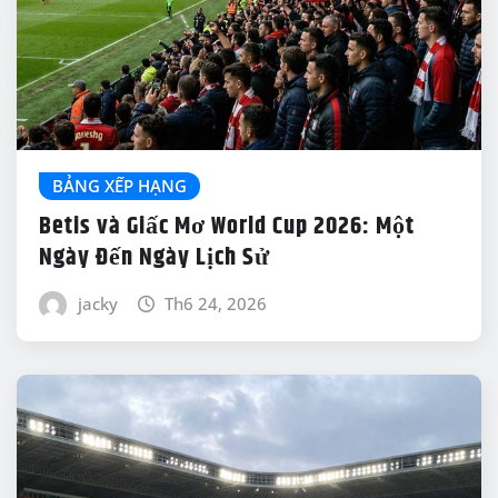
BẢNG XẾP HẠNG
Betis và Giấc Mơ World Cup 2026: Một
Ngày Đến Ngày Lịch Sử
jacky
Th6 24, 2026