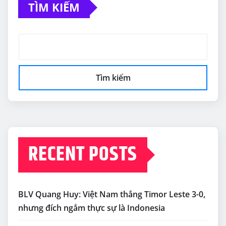
TÌM KIẾM
Tìm kiếm
RECENT POSTS
BLV Quang Huy: Việt Nam thắng Timor Leste 3-0,
nhưng đích ngắm thực sự là Indonesia