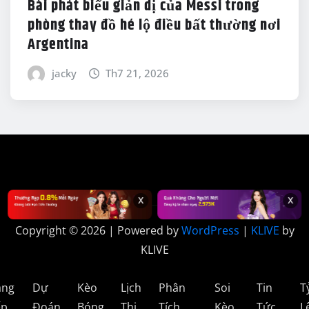
Bài phát biểu giản dị của Messi trong
phòng thay đồ hé lộ điều bất thường nơi
Argentina
jacky
Th7 21, 2026
x
x
Copyright © 2026 | Powered by
WordPress
|
KLIVE
by
KLIVE
ảng
Dự
Kèo
Lịch
Phân
Soi
Tin
T
ếp
Đoán
Bóng
Thi
Tích
Kèo
Tức
L