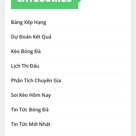
Bảng Xếp Hạng
Dự Đoán Kết Quả
Kèo Bóng Đá
Lịch Thi Đấu
Phân Tích Chuyên Gia
Soi Kèo Hôm Nay
Tin Tức Bóng Đá
Tin Tức Mới Nhất