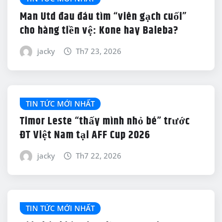
Man Utd đau đáu tìm “viên gạch cuối”
cho hàng tiền vệ: Kone hay Baleba?
jacky
Th7 23, 2026
TIN TỨC MỚI NHẤT
Timor Leste “thấy mình nhỏ bé” trước
ĐT Việt Nam tại AFF Cup 2026
jacky
Th7 22, 2026
TIN TỨC MỚI NHẤT