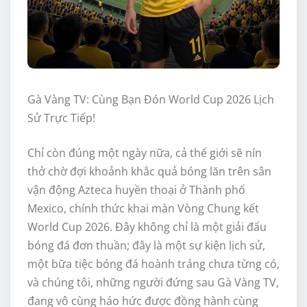
Gà Vàng TV: Cùng Bạn Đón World Cup 2026 Lịch
Sử Trực Tiếp!
Chỉ còn đúng một ngày nữa, cả thế giới sẽ nín
thở chờ đợi khoảnh khắc quả bóng lăn trên sân
vận động Azteca huyền thoại ở Thành phố
Mexico, chính thức khai màn Vòng Chung kết
World Cup 2026. Đây không chỉ là một giải đấu
bóng đá đơn thuần; đây là một sự kiện lịch sử,
một bữa tiệc bóng đá hoành tráng chưa từng có,
và chúng tôi, những người đứng sau Gà Vàng TV,
đang vô cùng háo hức được đồng hành cùng