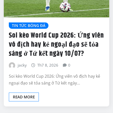
TIN TỨC BÓNG ĐÁ
Soi kèo World Cup 2026: Ứng viên
vô địch hay kẻ ngoại đạo sẽ tỏa
sáng ở Tứ kết ngày 10/07?
jacky
Th7 8, 2026
0
Soi kèo World Cup 2026: Ứng viên vô địch hay kẻ
ngoại đạo sẽ tỏa sáng ở Tứ kết ngày…
READ MORE