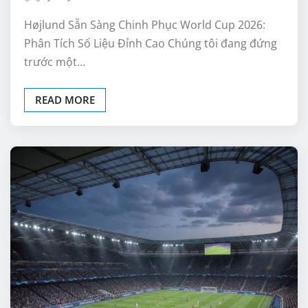
Højlund Sẵn Sàng Chinh Phục World Cup 2026:
Phân Tích Số Liệu Đỉnh Cao Chúng tôi đang đứng
trước một…
READ MORE