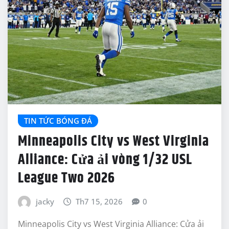
TIN TỨC BÓNG ĐÁ
Minneapolis City vs West Virginia
Alliance: Cửa ải vòng 1/32 USL
League Two 2026
jacky
Th7 15, 2026
0
Minneapolis City vs West Virginia Alliance: Cửa ải