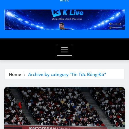
Home
Archive by category "Tin Tức Bóng Đá"