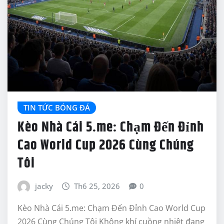
TIN TỨC BÓNG ĐÁ
Kèo Nhà Cái 5.me: Chạm Đến Đỉnh
Cao World Cup 2026 Cùng Chúng
Tôi
jacky
Th6 25, 2026
0
Kèo Nhà Cái 5.me: Chạm Đến Đỉnh Cao World Cup
2026 Cùng Chúng Tôi Không khí cuồng nhiệt đang