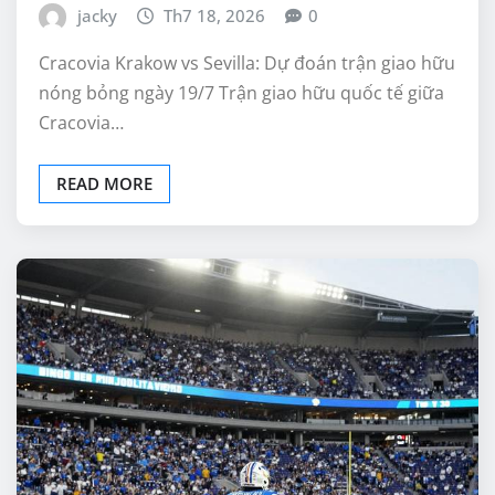
jacky
Th7 18, 2026
0
Cracovia Krakow vs Sevilla: Dự đoán trận giao hữu
nóng bỏng ngày 19/7 Trận giao hữu quốc tế giữa
Cracovia…
READ MORE