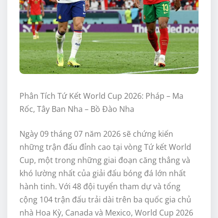
Phân Tích Tứ Kết World Cup 2026: Pháp – Ma
Rốc, Tây Ban Nha – Bồ Đào Nha
Ngày 09 tháng 07 năm 2026 sẽ chứng kiến
những trận đấu đỉnh cao tại vòng Tứ kết World
Cup, một trong những giai đoạn căng thẳng và
khó lường nhất của giải đấu bóng đá lớn nhất
hành tinh. Với 48 đội tuyển tham dự và tổng
cộng 104 trận đấu trải dài trên ba quốc gia chủ
nhà Hoa Kỳ, Canada và Mexico, World Cup 2026