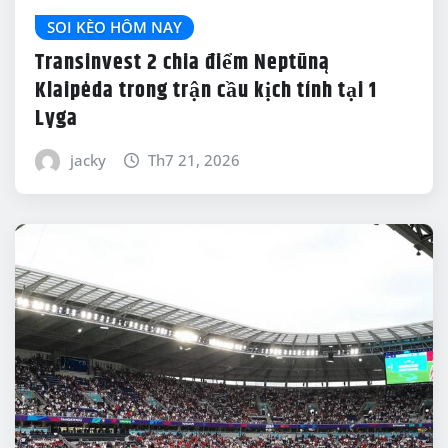
SOI KÈO HÔM NAY
Transinvest 2 chia điểm Neptūną
Klaipėda trong trận cầu kịch tính tại 1
Lyga
jacky
Th7 21, 2026