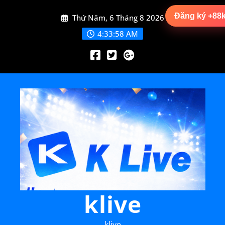
Skip
Đăng ký +88
Thứ Năm, 6 Tháng 8 2026
to
content
4:34:00 AM
klive
klive