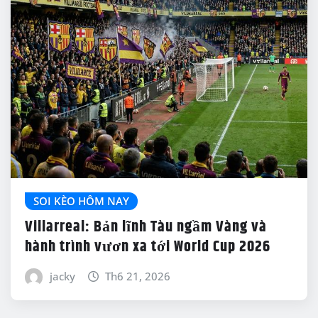
SOI KÈO HÔM NAY
Villarreal: Bản lĩnh Tàu ngầm Vàng và
hành trình vươn xa tới World Cup 2026
jacky
Th6 21, 2026