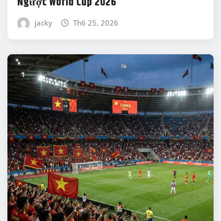
Ngược World Cup 2026
jacky
Th6 25, 2026