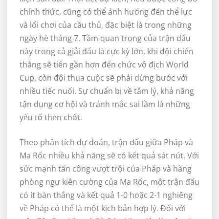
chính thức, cũng có thể ảnh hưởng đến thể lực
và lối chơi của cầu thủ, đặc biệt là trong những
ngày hè tháng 7. Tầm quan trọng của trận đấu
này trong cả giải đấu là cực kỳ lớn, khi đội chiến
thắng sẽ tiến gần hơn đến chức vô địch World
Cup, còn đội thua cuộc sẽ phải dừng bước với
nhiều tiếc nuối. Sự chuẩn bị về tâm lý, khả năng
tận dụng cơ hội và tránh mắc sai lầm là những
yếu tố then chốt.
Theo phân tích dự đoán, trận đấu giữa Pháp và
Ma Rốc nhiều khả năng sẽ có kết quả sát nút. Với
sức mạnh tấn công vượt trội của Pháp và hàng
phòng ngự kiên cường của Ma Rốc, một trận đấu
có ít bàn thắng và kết quả 1-0 hoặc 2-1 nghiêng
về Pháp có thể là một kịch bản hợp lý. Đối với