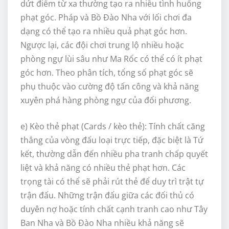
dứt điểm từ xa thường tạo ra nhiều tình huống
phạt góc. Pháp và Bồ Đào Nha với lối chơi đa
dạng có thể tạo ra nhiều quả phạt góc hơn.
Ngược lại, các đội chơi trung lộ nhiều hoặc
phòng ngự lùi sâu như Ma Rốc có thể có ít phạt
góc hơn. Theo phân tích, tổng số phạt góc sẽ
phụ thuộc vào cường độ tấn công và khả năng
xuyên phá hàng phòng ngự của đối phương.
e) Kèo thẻ phạt (Cards / kèo thẻ): Tính chất căng
thẳng của vòng đấu loại trực tiếp, đặc biệt là Tứ
kết, thường dẫn đến nhiều pha tranh chấp quyết
liệt và khả năng có nhiều thẻ phạt hơn. Các
trọng tài có thể sẽ phải rút thẻ để duy trì trật tự
trận đấu. Những trận đấu giữa các đối thủ có
duyên nợ hoặc tính chất cạnh tranh cao như Tây
Ban Nha và Bồ Đào Nha nhiều khả năng sẽ