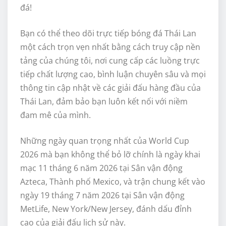
đá!
Bạn có thể theo dõi trực tiếp bóng đá Thái Lan
một cách trọn vẹn nhất bằng cách truy cập nền
tảng của chúng tôi, nơi cung cấp các luồng trực
tiếp chất lượng cao, bình luận chuyên sâu và mọi
thông tin cập nhật về các giải đấu hàng đầu của
Thái Lan, đảm bảo bạn luôn kết nối với niềm
đam mê của mình.
Những ngày quan trọng nhất của World Cup
2026 mà bạn không thể bỏ lỡ chính là ngày khai
mạc 11 tháng 6 năm 2026 tại Sân vận động
Azteca, Thành phố Mexico, và trận chung kết vào
ngày 19 tháng 7 năm 2026 tại Sân vận động
MetLife, New York/New Jersey, đánh dấu đỉnh
cao của giải đấu lịch sử này.