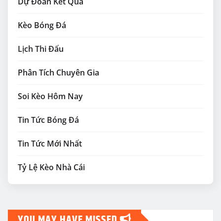
Dự Đoán Kết Quả
Kèo Bóng Đá
Lịch Thi Đấu
Phân Tích Chuyên Gia
Soi Kèo Hôm Nay
Tin Tức Bóng Đá
Tin Tức Mới Nhất
Tỷ Lệ Kèo Nhà Cái
YOU MAY HAVE MISSED