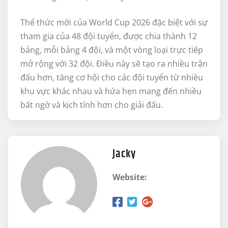
Thể thức mới của World Cup 2026 đặc biệt với sự
tham gia của 48 đội tuyển, được chia thành 12
bảng, mỗi bảng 4 đội, và một vòng loại trực tiếp
mở rộng với 32 đội. Điều này sẽ tạo ra nhiều trận
đấu hơn, tăng cơ hội cho các đội tuyển từ nhiều
khu vực khác nhau và hứa hẹn mang đến nhiều
bất ngờ và kịch tính hơn cho giải đấu.
jacky
Website: