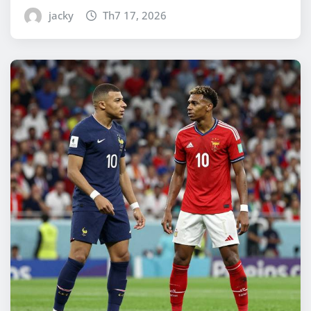
jacky
Th7 17, 2026