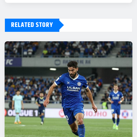
RELATED STORY