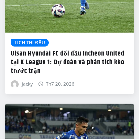
LỊCH THI ĐẤU
Ulsan Hyundai FC đối đầu Incheon United
tại K League 1: Dự đoán và phân tích kèo
trước trận
jacky
Th7 20, 2026