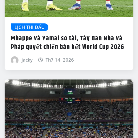
LỊCH THI ĐẤU
Mbappe và Yamal so tài, Tây Ban Nha và
Pháp quyết chiến bán kết World Cup 2026
jacky
Th7 14, 2026