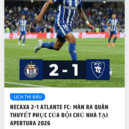
LỊCH THI ĐẤU
NECAXA 2-1 ATLANTE FC: MÀN RA QUÂN
THUYẾT PHỤC CỦA ĐỘI CHỦ NHÀ TẠI
APERTURA 2026