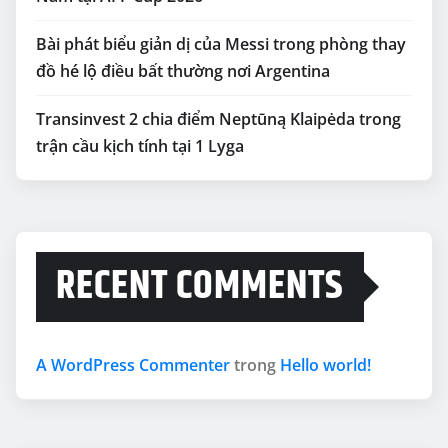
Bài phát biểu giản dị của Messi trong phòng thay
đồ hé lộ điều bất thường nơi Argentina
Transinvest 2 chia điểm Neptūną Klaipėda trong
trận cầu kịch tính tại 1 Lyga
RECENT COMMENTS
A WordPress Commenter
trong
Hello world!