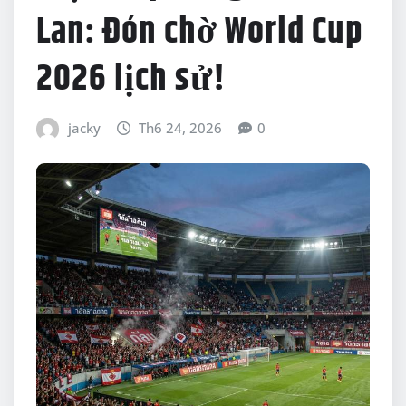
Lan: Đón chờ World Cup
2026 lịch sử!
jacky
Th6 24, 2026
0