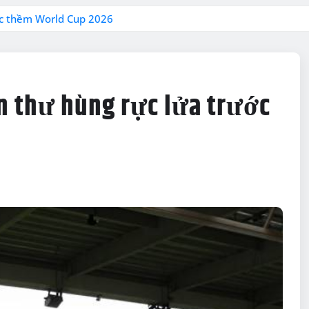
ớc thềm World Cup 2026
àn thư hùng rực lửa trước