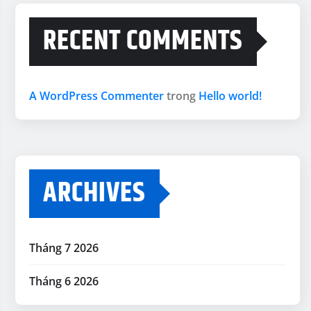
RECENT COMMENTS
A WordPress Commenter
trong
Hello world!
ARCHIVES
Tháng 7 2026
Tháng 6 2026