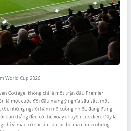
hềm World Cup 2026
aven Cottage, không chỉ là một trận đấu Premier
òn là một cuộc đối đầu mang ý nghĩa sâu sắc, một
g tôi, những người hâm mộ cuồng nhiệt, đang đứng
ỗi bàn thắng đều có thể xoay chuyển cục diện. Đây là
g chỉ vì màu cờ sắc áo câu lạc bộ mà còn vì những