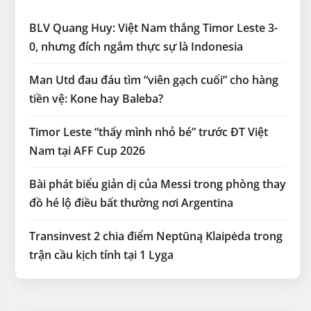
BLV Quang Huy: Việt Nam thắng Timor Leste 3-
0, nhưng đích ngắm thực sự là Indonesia
Man Utd đau đáu tìm “viên gạch cuối” cho hàng
tiền vệ: Kone hay Baleba?
Timor Leste “thấy mình nhỏ bé” trước ĐT Việt
Nam tại AFF Cup 2026
Bài phát biểu giản dị của Messi trong phòng thay
đồ hé lộ điều bất thường nơi Argentina
Transinvest 2 chia điểm Neptūną Klaipėda trong
trận cầu kịch tính tại 1 Lyga