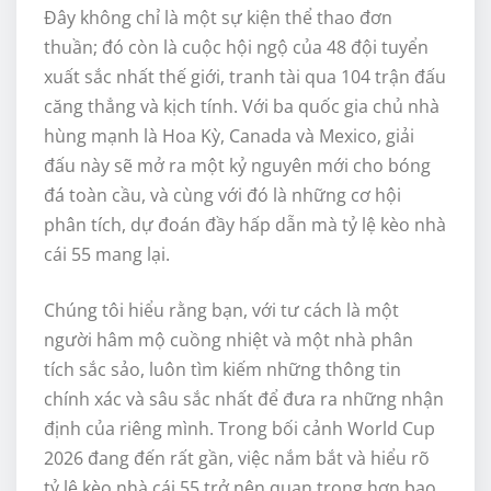
Đây không chỉ là một sự kiện thể thao đơn
thuần; đó còn là cuộc hội ngộ của 48 đội tuyển
xuất sắc nhất thế giới, tranh tài qua 104 trận đấu
căng thẳng và kịch tính. Với ba quốc gia chủ nhà
hùng mạnh là Hoa Kỳ, Canada và Mexico, giải
đấu này sẽ mở ra một kỷ nguyên mới cho bóng
đá toàn cầu, và cùng với đó là những cơ hội
phân tích, dự đoán đầy hấp dẫn mà tỷ lệ kèo nhà
cái 55 mang lại.
Chúng tôi hiểu rằng bạn, với tư cách là một
người hâm mộ cuồng nhiệt và một nhà phân
tích sắc sảo, luôn tìm kiếm những thông tin
chính xác và sâu sắc nhất để đưa ra những nhận
định của riêng mình. Trong bối cảnh World Cup
2026 đang đến rất gần, việc nắm bắt và hiểu rõ
tỷ lệ kèo nhà cái 55 trở nên quan trọng hơn bao