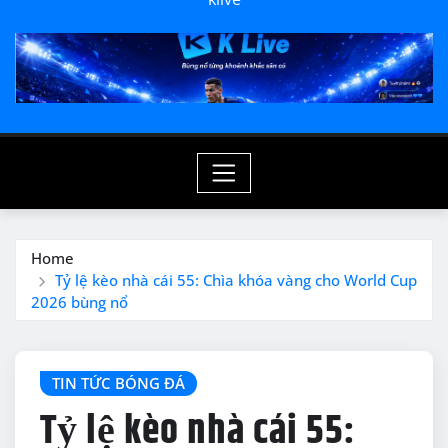
Home
Tỷ lệ kèo nhà cái 55: Chìa khóa vàng cho World Cup
2026 bùng nổ
TIN TỨC BÓNG ĐÁ
Tỷ lệ kèo nhà cái 55: