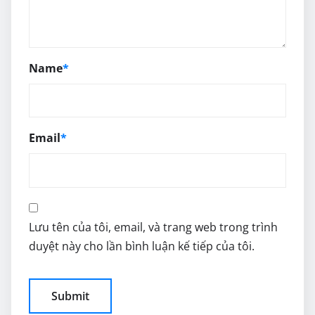
Name
*
Email
*
Lưu tên của tôi, email, và trang web trong trình
duyệt này cho lần bình luận kế tiếp của tôi.