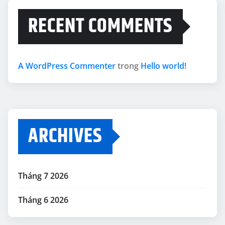
RECENT COMMENTS
A WordPress Commenter
trong
Hello world!
ARCHIVES
Tháng 7 2026
Tháng 6 2026