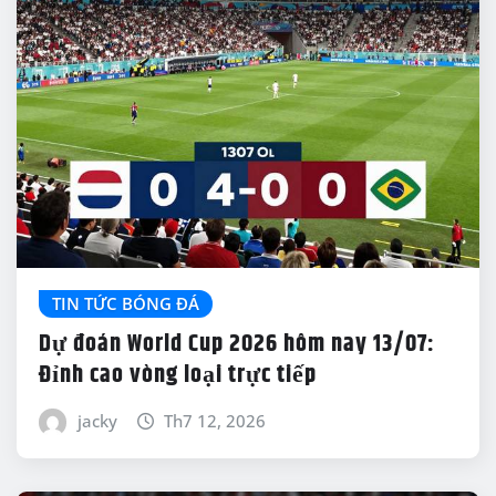
TIN TỨC BÓNG ĐÁ
Dự đoán World Cup 2026 hôm nay 13/07:
Đỉnh cao vòng loại trực tiếp
jacky
Th7 12, 2026