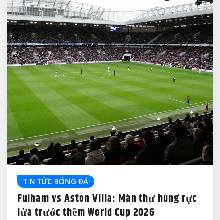
TIN TỨC BÓNG ĐÁ
Fulham vs Aston Villa: Màn thư hùng rực
lửa trước thềm World Cup 2026