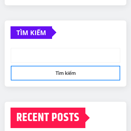
TÌM KIẾM
Tìm kiếm
RECENT POSTS