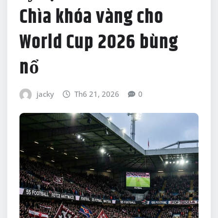
Chìa khóa vàng cho
World Cup 2026 bùng
nổ
jacky
Th6 21, 2026
0