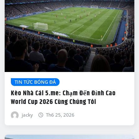
TIN TỨC BÓNG ĐÁ
Kèo Nhà Cái 5.me: Chạm Đến Đỉnh Cao
World Cup 2026 Cùng Chúng Tôi
jacky
Th6 25, 2026