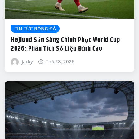
TIN TỨC BÓNG ĐÁ
Højlund Sẵn Sàng Chinh Phục World Cup
2026: Phân Tích Số Liệu Đỉnh Cao
jacky
Th6 28, 2026